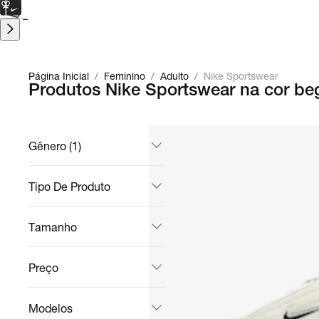
CARTÃO PRESENTE
para presentes de última hora.
Saiba Mais.
Página Inicial
/
Feminino
/
Adulto
/
Nike Sportswear
Produtos Nike Sportswear na cor be
Gênero (1)
Tipo De Produto
Tamanho
Preço
Modelos