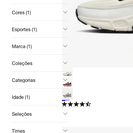
Cores (1)
Esportes (1)
Marca (1)
Coleções
Categorias
Idade (1)
Tênis Nike Air Max Portal Feminino
Casual
R$ 736,24
no Pix
R$ 899,99
18%
off
4.7
Seleções
Times