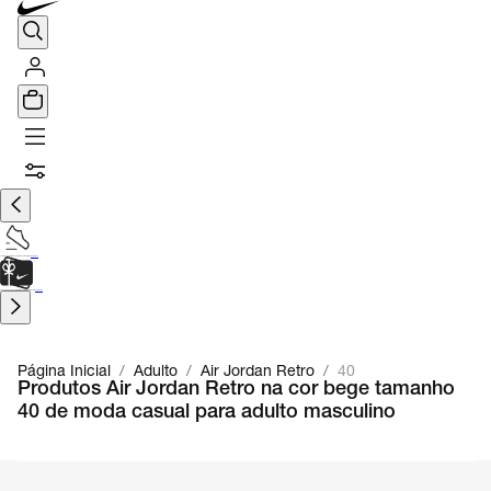
TÊNIS DE CORRIDA
Encontre o seu tênis ideal.
Saiba Mais
CARTÃO PRESENTE
para presentes de última hora.
Saiba Mais.
Página Inicial
/
Adulto
/
Air Jordan Retro
/
40
Produtos Air Jordan Retro na cor bege tamanho
40 de moda casual para adulto masculino