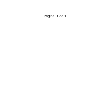
Página:
1
de
1