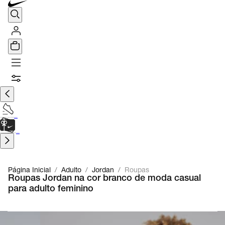
TÊNIS DE CORRIDA
Encontre o seu tênis ideal.
Saiba Mais
CARTÃO PRESENTE
para presentes de última hora.
Saiba Mais.
Página Inicial
/
Adulto
/
Jordan
/
Roupas
Roupas Jordan na cor branco de moda casual
para adulto feminino