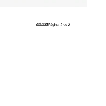
Página:
2
de
2
Anterior