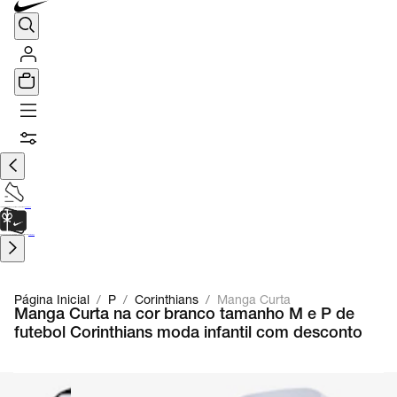
TÊNIS DE CORRIDA
Encontre o seu tênis ideal.
Saiba Mais
CARTÃO PRESENTE
para presentes de última hora.
Saiba Mais.
Página Inicial
/
P
/
Corinthians
/
Manga Curta
Manga Curta na cor branco tamanho M e P de
futebol Corinthians moda infantil com desconto