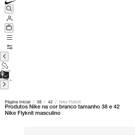
TÊNIS DE CORRIDA
Encontre o seu tênis ideal.
Saiba Mais
CARTÃO PRESENTE
para presentes de última hora.
Saiba Mais.
Página Inicial
/
38
/
42
/
Nike Flyknit
Produtos Nike na cor branco tamanho 38 e 42
Nike Flyknit masculino