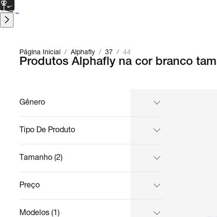
CARTÃO PRESENTE
para presentes de última hora.
Saiba Mais.
Página Inicial
/
Alphafly
/
37
/
44
Produtos Alphafly na cor branco tam
Gênero
Tipo De Produto
Tamanho (2)
Preço
Modelos (1)