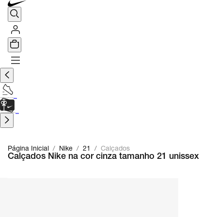
TÊNIS DE CORRIDA
Encontre o seu tênis ideal.
Saiba Mais
CARTÃO PRESENTE
para presentes de última hora.
Saiba Mais.
Página Inicial
/
Nike
/
21
/
Calçados
Calçados Nike na cor cinza tamanho 21 unissex