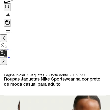
TÊNIS DE CORRIDA
Encontre o seu tênis ideal.
Saiba Mais
CARTÃO PRESENTE
para presentes de última hora.
Saiba Mais.
Página Inicial
/
Jaquetas
/
Corta Vento
/
Roupas
Roupas Jaquetas Nike Sportswear na cor preto
de moda casual para adulto