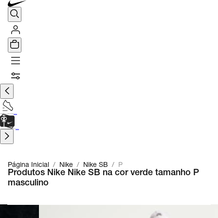
TÊNIS DE CORRIDA
Encontre o seu tênis ideal.
Saiba Mais
CARTÃO PRESENTE
para presentes de última hora.
Saiba Mais.
Página Inicial
/
Nike
/
Nike SB
/
P
Produtos Nike Nike SB na cor verde tamanho P
masculino