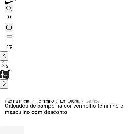
TÊNIS DE CORRIDA
Encontre o seu tênis ideal.
Saiba Mais
CARTÃO PRESENTE
para presentes de última hora.
Saiba Mais.
Página Inicial
/
Feminino
/
Em Oferta
/
Campo
Calçados de campo na cor vermelho feminino e
masculino com desconto