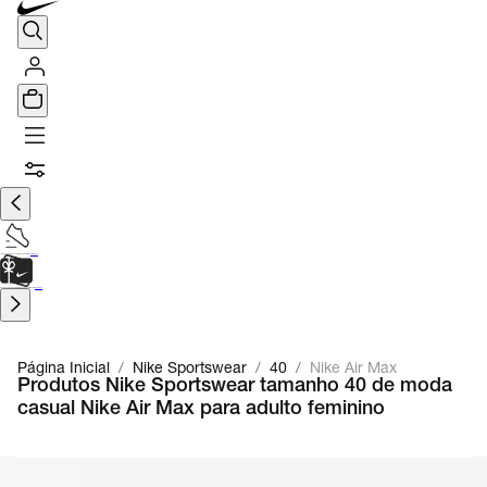
TÊNIS DE CORRIDA
Encontre o seu tênis ideal.
Saiba Mais
CARTÃO PRESENTE
para presentes de última hora.
Saiba Mais.
Página Inicial
/
Nike Sportswear
/
40
/
Nike Air Max
Produtos Nike Sportswear tamanho 40 de moda
casual Nike Air Max para adulto feminino