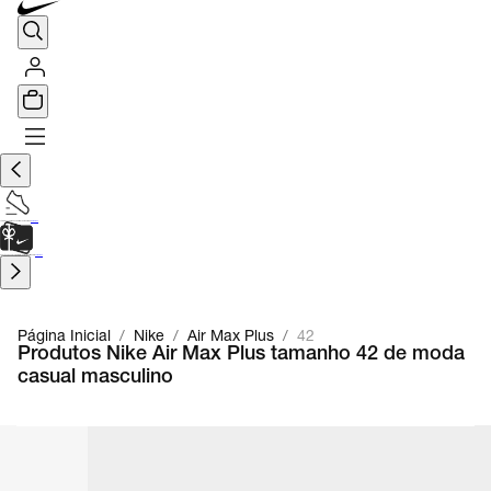
TÊNIS DE CORRIDA
Encontre o seu tênis ideal.
Saiba Mais
CARTÃO PRESENTE
para presentes de última hora.
Saiba Mais.
Página Inicial
/
Nike
/
Air Max Plus
/
42
Produtos Nike Air Max Plus tamanho 42 de moda
casual masculino