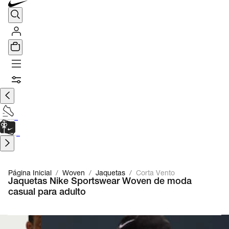
TÊNIS DE CORRIDA
Encontre o seu tênis ideal.
Saiba Mais
CARTÃO PRESENTE
para presentes de última hora.
Saiba Mais.
Página Inicial
/
Woven
/
Jaquetas
/
Corta Vento
Jaquetas Nike Sportswear Woven de moda
casual para adulto