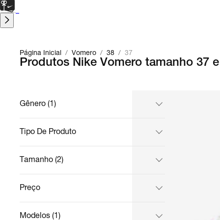
CARTÃO PRESENTE
para presentes de última hora.
Saiba Mais.
Página Inicial
/
Vomero
/
38
/
37
Produtos Nike Vomero tamanho 37 e 
Gênero (1)
Tipo De Produto
Tamanho (2)
Preço
Modelos (1)