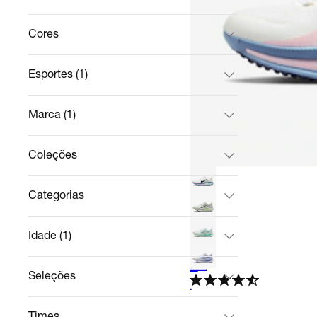
Cores
Esportes (1)
Marca (1)
Coleções
Categorias
Idade (1)
Seleções
+
11
Tênis Nike Vomero 18 Feminino
Corrida
R$ 949,99
no Pix
R$ 999,99
5%
off
4.9
Times