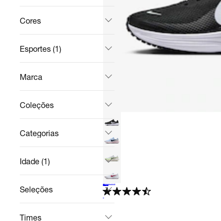
Cores
Esportes (1)
Marca
Coleções
Categorias
Idade (1)
+
11
Tênis Nike Revolution 8 Feminino
Corrida
R$ 299,99
no Pix
Seleções
R$ 399,99
25%
off
4.5
Times