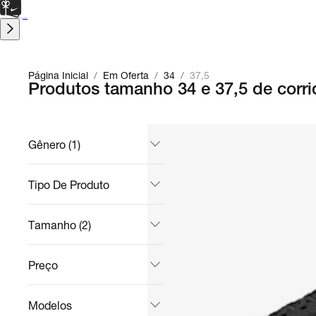
CARTÃO PRESENTE
para presentes de última hora.
Saiba Mais.
Página Inicial
/
Em Oferta
/
34
/
37,5
Produtos tamanho 34 e 37,5 de corr
Gênero (1)
Tipo De Produto
Tamanho (2)
Preço
Modelos