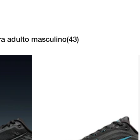
ra adulto masculino
(
43
)