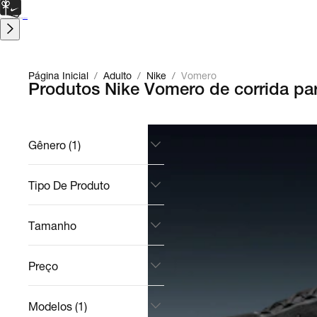
CARTÃO PRESENTE
para presentes de última hora.
Saiba Mais.
Página Inicial
/
Adulto
/
Nike
/
Vomero
Produtos Nike Vomero de corrida pa
Gênero (1)
Tipo De Produto
Tamanho
Preço
Modelos (1)