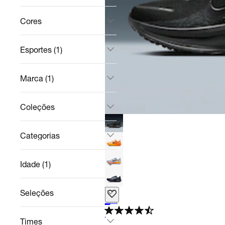
Cores
Esportes (1)
Marca (1)
Coleções
Categorias
Idade (1)
+
12
Seleções
Tênis Nike Vomero 18 Masculino
Corrida
R$ 949,99
no Pix
R$ 999,99
5%
off
4.7
Times