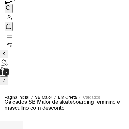
TÊNIS DE CORRIDA
Encontre o seu tênis ideal.
Saiba Mais
CARTÃO PRESENTE
para presentes de última hora.
Saiba Mais.
Página Inicial
/
SB Malor
/
Em Oferta
/
Calçados
Calçados SB Malor de skateboarding feminino e
masculino com desconto