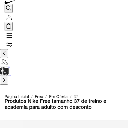
TÊNIS DE CORRIDA
Encontre o seu tênis ideal.
Saiba Mais
CARTÃO PRESENTE
para presentes de última hora.
Saiba Mais.
Página Inicial
/
Free
/
Em Oferta
/
37
Produtos Nike Free tamanho 37 de treino e
academia para adulto com desconto