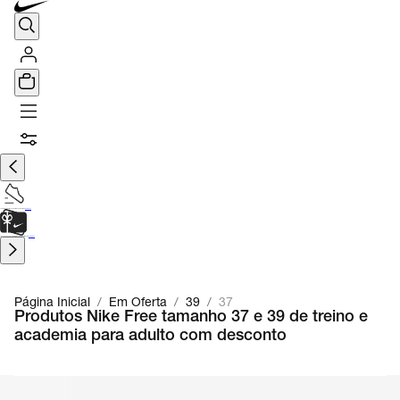
TÊNIS DE CORRIDA
Encontre o seu tênis ideal.
Saiba Mais
CARTÃO PRESENTE
para presentes de última hora.
Saiba Mais.
Página Inicial
/
Em Oferta
/
39
/
37
Produtos Nike Free tamanho 37 e 39 de treino e
academia para adulto com desconto