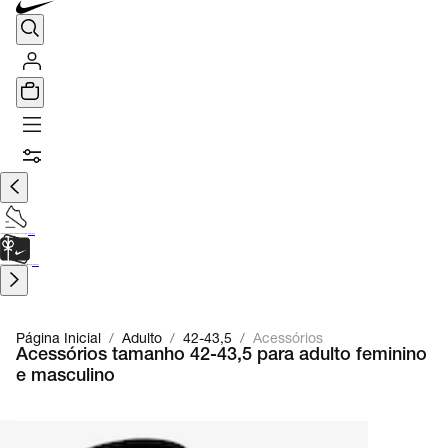
TÊNIS DE CORRIDA
Encontre o seu tênis ideal.
Saiba Mais
CARTÃO PRESENTE
para presentes de última hora.
Saiba Mais.
Página Inicial
/
Adulto
/
42-43,5
/
Acessórios
Acessórios tamanho 42-43,5 para adulto feminino
e masculino