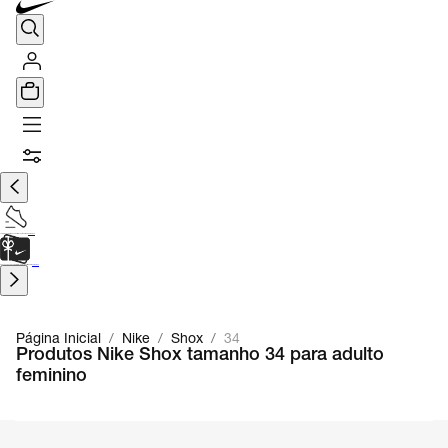
TÊNIS DE CORRIDA
Encontre o seu tênis ideal.
Saiba Mais
CARTÃO PRESENTE
para presentes de última hora.
Saiba Mais.
Página Inicial
/
Nike
/
Shox
/
34
Produtos Nike Shox tamanho 34 para adulto
feminino