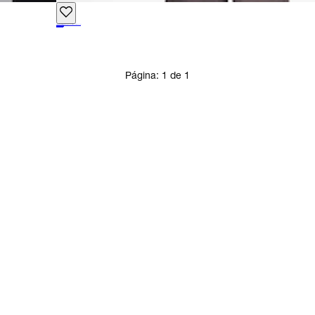
Jaqueta Jordan Brooklyn GFX Shell Masculina
Casual
R$ 569,99
no Pix
R$ 599,99
5%
off
Página:
1
de
1