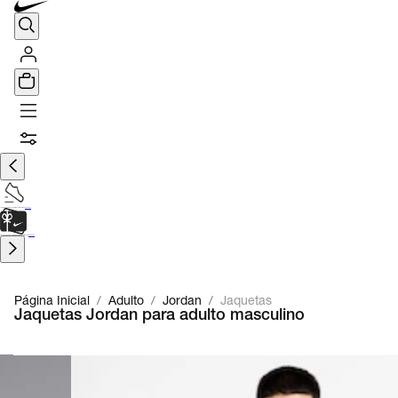
TÊNIS DE CORRIDA
Encontre o seu tênis ideal.
Saiba Mais
CARTÃO PRESENTE
para presentes de última hora.
Saiba Mais.
Página Inicial
/
Adulto
/
Jordan
/
Jaquetas
Jaquetas Jordan para adulto masculino