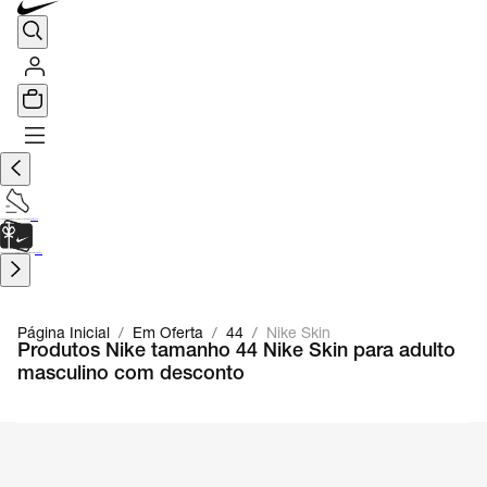
TÊNIS DE CORRIDA
Encontre o seu tênis ideal.
Saiba Mais
CARTÃO PRESENTE
para presentes de última hora.
Saiba Mais.
Página Inicial
/
Em Oferta
/
44
/
Nike Skin
Produtos Nike tamanho 44 Nike Skin para adulto
masculino com desconto