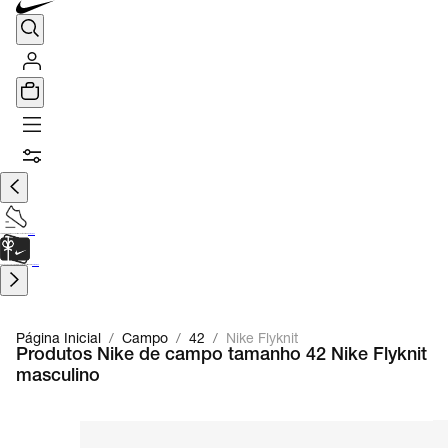
TÊNIS DE CORRIDA
Encontre o seu tênis ideal.
Saiba Mais
CARTÃO PRESENTE
para presentes de última hora.
Saiba Mais.
Página Inicial
/
Campo
/
42
/
Nike Flyknit
Produtos Nike de campo tamanho 42 Nike Flyknit
masculino