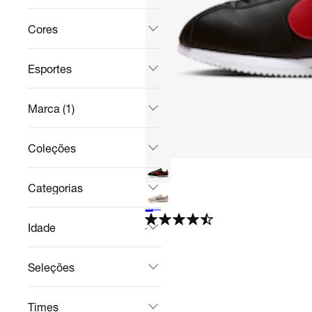
Cores
Esportes
Marca (1)
Coleções
Categorias
Tênis Nike Cortez Masculino
Casual
R$ 436,99
no Pix
R$ 699,99
38%
off
Idade
4.6
Seleções
Times