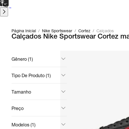
CARTÃO PRESENTE
para presentes de última hora.
Saiba Mais.
Página Inicial
/
Nike Sportswear
/
Cortez
/
Calçados
Calçados Nike Sportswear Cortez ma
Gênero (1)
Tipo De Produto (1)
Tamanho
Preço
Modelos (1)