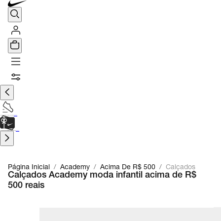
TÊNIS DE CORRIDA
Encontre o seu tênis ideal.
Saiba Mais
CARTÃO PRESENTE
para presentes de última hora.
Saiba Mais.
Página Inicial
/
Academy
/
Acima De R$ 500
/
Calçados
Calçados Academy moda infantil acima de R$
500 reais