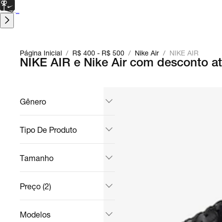
CARTÃO PRESENTE
para presentes de última hora.
Saiba Mais.
Página Inicial
/
R$ 400 - R$ 500
/
Nike Air
/
NIKE AIR
NIKE AIR e Nike Air com desconto at
Gênero
Tipo De Produto
Tamanho
Preço (2)
Modelos