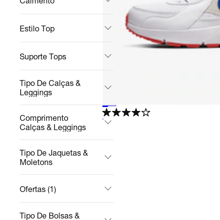
Caimento
Estilo Top
Suporte Tops
Tipo De Calças &
Leggings
Tênis Nike Air Max Excee Masculino
Casual
R$ 399,99
no Pix
R$ 799,99
50%
off
Comprimento
4.3
Calças & Leggings
Tipo De Jaquetas &
Moletons
Ofertas (1)
Tipo De Bolsas &