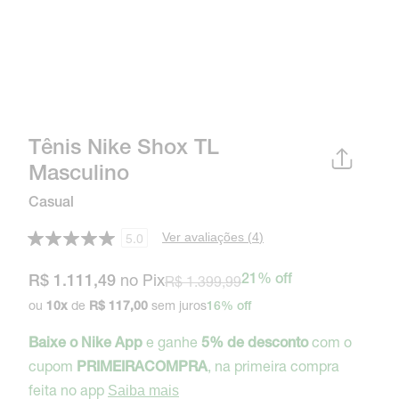
Tênis Nike Shox TL
Masculino
Casual
Ver avaliações (
4
)
5.0
no Pix
R$ 1.399,99
21% off
R$ 1.111,49
ou
de
sem juros
10
x
R$ 117,00
16% off
e ganhe
com o
Baixe o Nike App
5% de desconto
cupom
, na primeira compra
PRIMEIRACOMPRA
feita no app
Saiba mais