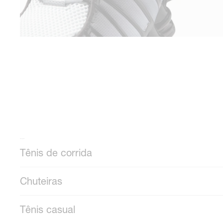
Mais calçados
Tênis de corrida
Chuteiras
Tênis casual