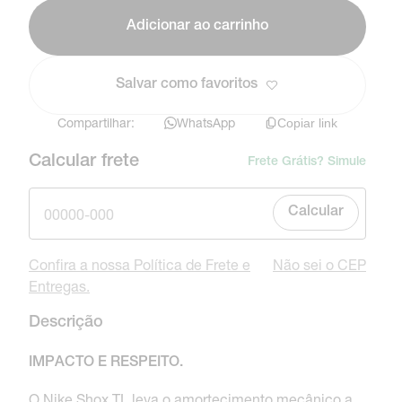
Adicionar ao carrinho
Salvar como favoritos
Compartilhar:
WhatsApp
Copiar link
Calcular frete
Frete Grátis? Simule
Calcular
Confira a nossa Política de Frete e
Não sei o CEP
Entregas.
Descrição
IMPACTO E RESPEITO.
O Nike Shox TL leva o amortecimento mecânico a