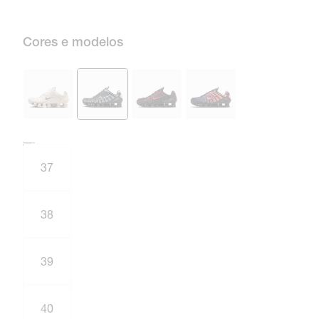
Cores e modelos
Tamanho e numeração
Tabela de medidas
37
38
39
40