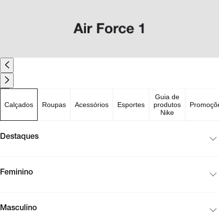
Produtos mais buscados
Guia de
Calçados
Roupas
Acessórios
Esportes
produtos
Promoçõ
Nike
Destaques
Feminino
Masculino