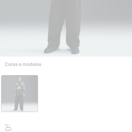
Cores e modelos
Tamanho e numeração
Tabela de medidas