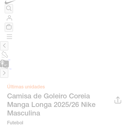
TÊNIS DE CORRIDA
Encontre o seu tênis ideal.
Saiba Mais
CARTÃO PRESENTE
para presentes de última hora.
Saiba Mais.
Últimas unidades
Camisa de Goleiro Coreia
Manga Longa 2025/26 Nike
Masculina
Futebol