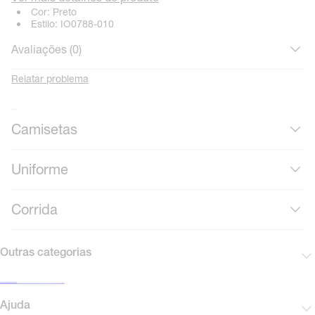
Cor:
Preto
Estilo:
IO0788-010
Avaliações (
0
)
Relatar problema
Mais roupas
Camisetas
Uniforme
Corrida
Outras categorias
Cadastre-se para receber novidades
Encontre uma loja Nike
Black Friday Nike
Cartão presente
Mapa do site
Guia de produtos
Corinthians
Acompanhe seu pedido
Vendas corporativas
Ajuda