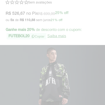
Sem avaliações
no Pix
R$ 699,99
25% off
R$ 526,67
ou
de
sem juros
5
x
R$ 110,88
21% off
de desconto com o cupom:
Ganhe mais 20%
Saiba mais
Copiar
FUTEBOL20