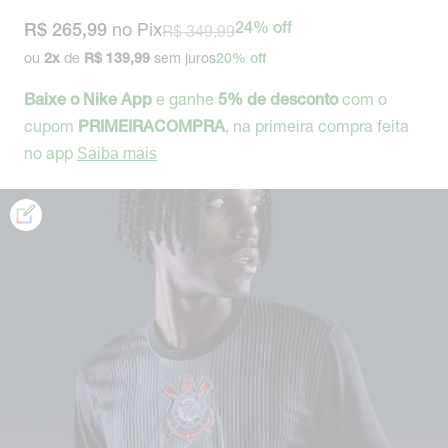
no Pix
R$ 349,99
24% off
R$ 265,99
ou
de
sem juros
2
x
R$ 139,99
20% off
e ganhe
com o
Baixe o Nike App
5% de desconto
cupom
, na primeira compra feita
PRIMEIRACOMPRA
no app
Saiba mais