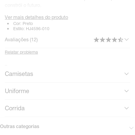
constrói o futuro.
Ver mais detalhes do produto
Cor:
Preto
Estilo:
HJ4596-010
Avaliações (
12
)
Relatar problema
Mais roupas
Camisetas
Uniforme
Corrida
Outras categorias