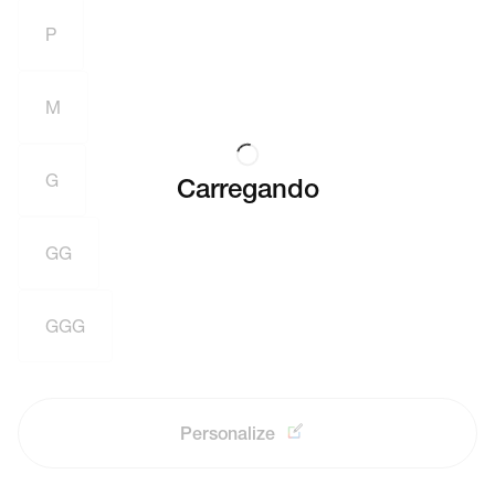
P
M
G
Carregando
GG
GGG
Personalize