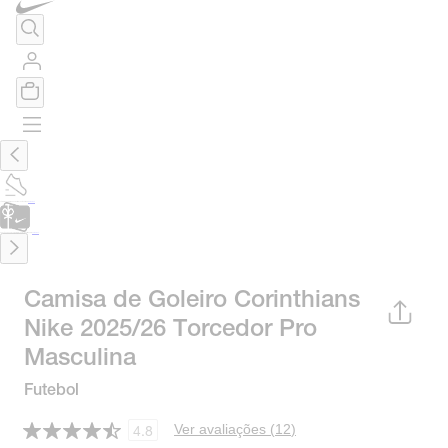
TÊNIS DE CORRIDA
Encontre o seu tênis ideal.
Saiba Mais
CARTÃO PRESENTE
para presentes de última hora.
Saiba Mais.
Camisa de Goleiro Corinthians
Nike 2025/26 Torcedor Pro
Masculina
Futebol
Ver avaliações (
12
)
4.8