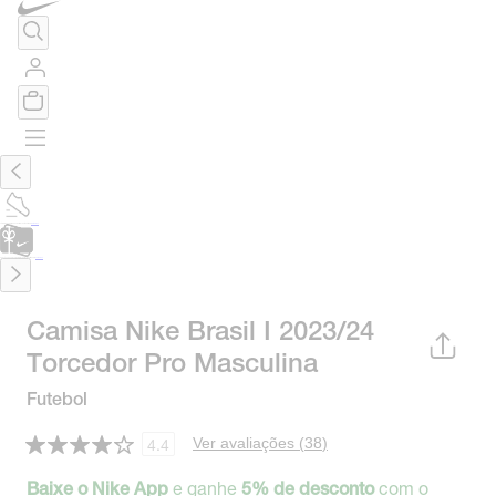
TÊNIS DE CORRIDA
Encontre o seu tênis ideal.
Saiba Mais
CARTÃO PRESENTE
para presentes de última hora.
Saiba Mais.
Camisa Nike Brasil I 2023/24
Torcedor Pro Masculina
Futebol
Ver avaliações (
38
)
4.4
e ganhe
com o
Baixe o Nike App
5% de desconto