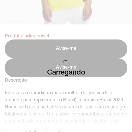
Produto Indisponível
Avise-me
Avise-me
Carregando
Descrição
Enraizada na tradição (nada melhor do que verde e
amarelo para representar o Brasil), a camisa Brazil 2023
Home se baseia na beleza natural do país para criar algo
totalmente distinto. Um padrão de samambaia totalmente
personalizado representa a singularidade do time e de
seus jogadores, enquanto um gráfico faz referência à