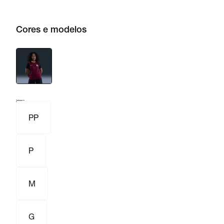
Cores e modelos
Tamanho e numeração
Tabela de medidas
PP
P
M
G