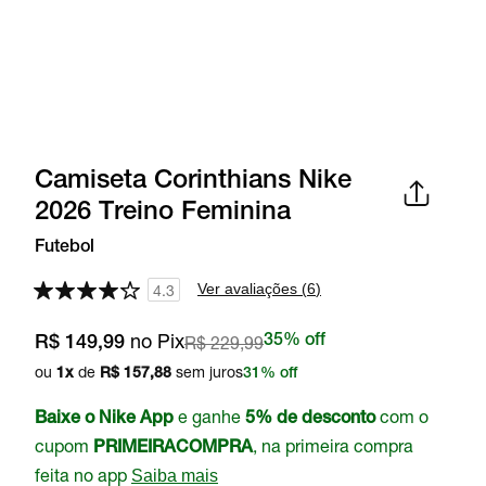
Camiseta Corinthians Nike
2026 Treino Feminina
Futebol
Ver avaliações (
6
)
4.3
no Pix
R$ 229,99
35% off
R$ 149,99
ou
de
sem juros
1
x
R$ 157,88
31% off
e ganhe
com o
Baixe o Nike App
5% de desconto
cupom
, na primeira compra
PRIMEIRACOMPRA
feita no app
Saiba mais