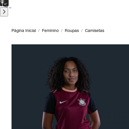
CARTÃO PRESENTE
para presentes de última hora.
Saiba Mais.
Página Inicial
/
Feminino
/
Roupas
/
Camisetas