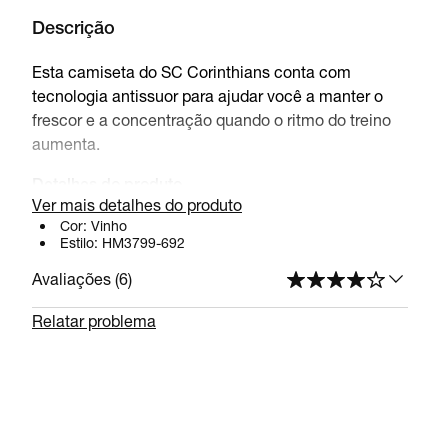
Descrição
Esta camiseta do SC Corinthians conta com
tecnologia antissuor para ajudar você a manter o
frescor e a concentração quando o ritmo do treino
aumenta.
Detalhes do produto
Ver mais detalhes do produto
Cor:
Produto importado
Vinho
Estilo:
HM3799-692
Lavagem à máquina
100% poliéster
Avaliações (
6
)
Relatar problema