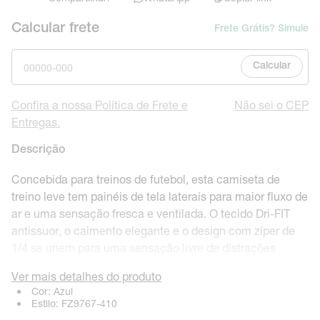
Calcular frete
Frete Grátis? Simule
Calcular
Confira a nossa Política de Frete e
Não sei o CEP
Entregas.
Descrição
Concebida para treinos de futebol, esta camiseta de
treino leve tem painéis de tela laterais para maior fluxo de
ar e uma sensação fresca e ventilada. O tecido Dri-FIT
antissuor, o caimento elegante e o design com zíper de
1/4 se unem para uma sensação livre de distrações
enquanto você aumenta o ritmo em cada exercício e
Ver mais detalhes do produto
treino.
Cor:
Azul
Estilo:
FZ9767-410
Benefícios