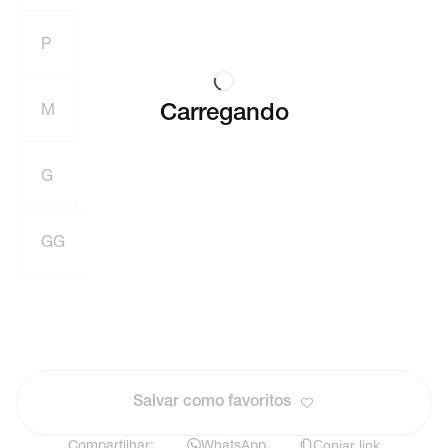
P
M
Carregando
G
GG
Salvar como favoritos
Compartilhar:
WhatsApp
Copiar link