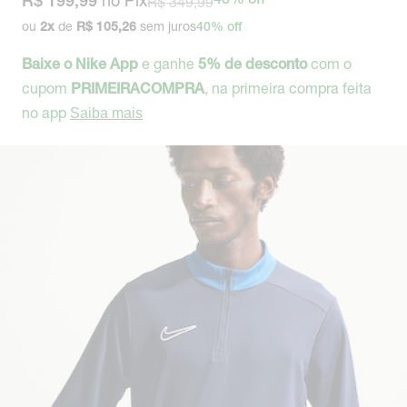
no Pix
R$ 349,99
43% off
R$ 199,99
ou
de
sem juros
2
x
R$ 105,26
40% off
e ganhe
com o
Baixe o Nike App
5% de desconto
cupom
, na primeira compra feita
PRIMEIRACOMPRA
no app
Saiba mais