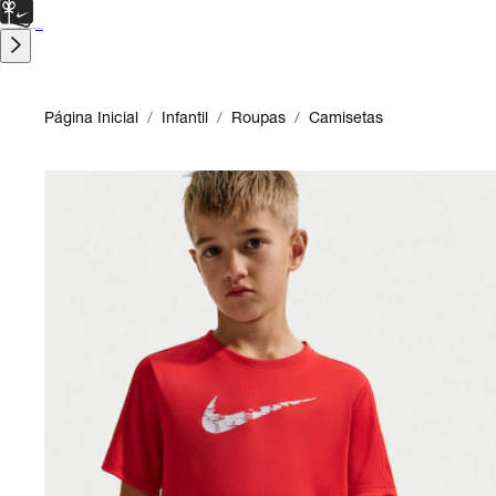
CARTÃO PRESENTE
para presentes de última hora.
Saiba Mais.
Página Inicial
/
Infantil
/
Roupas
/
Camisetas