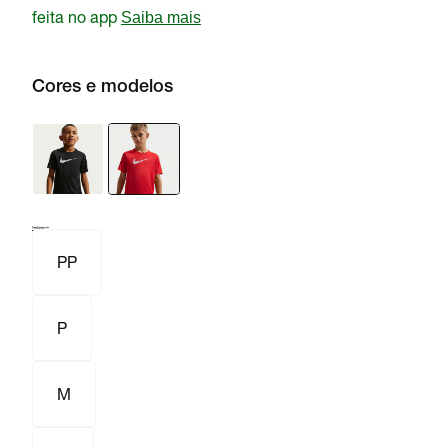
feita no app
Saiba mais
Cores e modelos
Tamanho e numeração
Tabela de medidas
PP
P
M