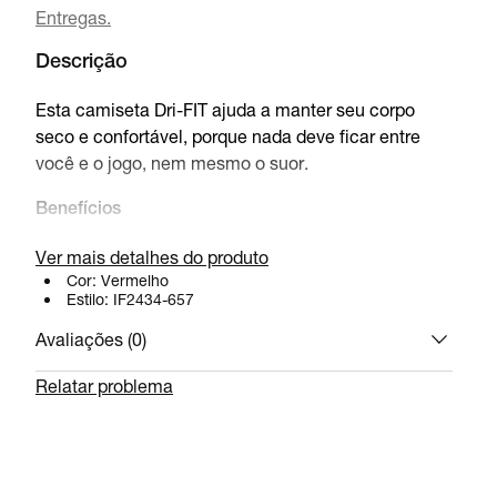
Entregas.
Descrição
Esta camiseta Dri-FIT ajuda a manter seu corpo
seco e confortável, porque nada deve ficar entre
você e o jogo, nem mesmo o suor.
Benefícios
A tecnologia Nike Dri-FIT absorve o suor para uma
Ver mais detalhes do produto
evaporação mais rápida, ajudando a manter seu
Cor:
Vermelho
Estilo:
IF2434-657
corpo seco e confortável.
Avaliações (
0
)
Detalhes do produto
Relatar problema
100% poliéster
Lavagem à máquina
Produto importado