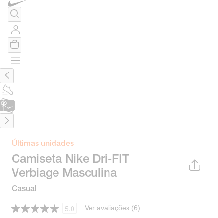
TÊNIS DE CORRIDA
Encontre o seu tênis ideal.
Saiba Mais
CARTÃO PRESENTE
para presentes de última hora.
Saiba Mais.
Últimas unidades
Camiseta Nike Dri-FIT
Verbiage Masculina
Casual
Ver avaliações (
6
)
5.0