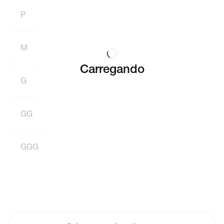
P
M
Carregando
G
GG
GGG