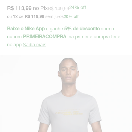
no Pix
R$ 149,99
24% off
R$ 113,99
ou
de
sem juros
1
x
R$ 119,99
20% off
e ganhe
com o
Baixe o Nike App
5% de desconto
cupom
, na primeira compra feita
PRIMEIRACOMPRA
no app
Saiba mais