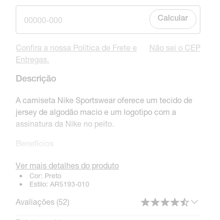
Calcular
Confira a nossa Política de Frete e
Não sei o CEP
Entregas.
Descrição
A camiseta Nike Sportswear oferece um tecido de
jersey de algodão macio e um logotipo com a
assinatura da Nike no peito.
Benefícios
Um ajuste descontraído com ombros
Ver mais detalhes do produto
levemente caídos proporciona um look casual,
Cor:
Preto
Estilo:
AR5193-010
perfeito para o dia a dia.
Nervuras suaves nos punhos e gola oferecem
Avaliações (
52
)
conforto e durabilidade.