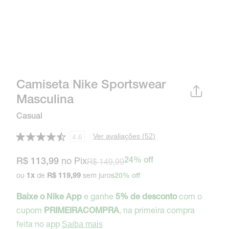
Camiseta Nike Sportswear
Masculina
Casual
Ver avaliações (
52
)
4.6
no Pix
R$ 149,99
24% off
R$ 113,99
ou
de
sem juros
1
x
R$ 119,99
20% off
e ganhe
com o
Baixe o Nike App
5% de desconto
cupom
, na primeira compra
PRIMEIRACOMPRA
feita no app
Saiba mais