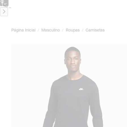
CARTÃO PRESENTE
para presentes de última hora.
Saiba Mais.
Página Inicial
/
Masculino
/
Roupas
/
Camisetas