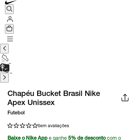
TÊNIS DE CORRIDA
Encontre o seu tênis ideal.
Saiba Mais
CARTÃO PRESENTE
para presentes de última hora.
Saiba Mais.
Chapéu Bucket Brasil Nike
Apex Unissex
Futebol
Sem avaliações
e ganhe
com o
Baixe o Nike App
5% de desconto