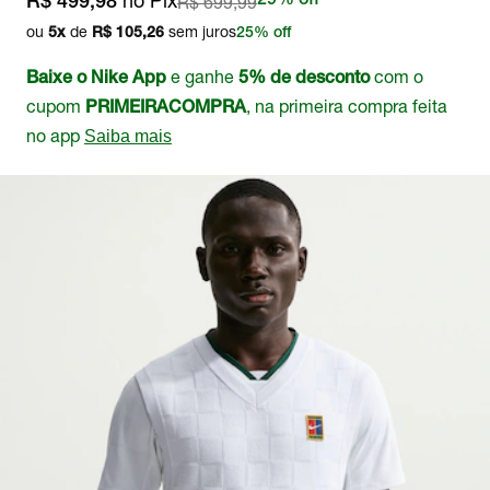
no Pix
R$ 699,99
29% off
R$ 499,98
ou
de
sem juros
5
x
R$ 105,26
25% off
e ganhe
com o
Baixe o Nike App
5% de desconto
cupom
, na primeira compra feita
PRIMEIRACOMPRA
no app
Saiba mais