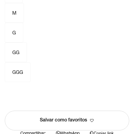
M
G
GG
GGG
Salvar como favoritos
Compartilhar:
WhatsApp
Copiar link