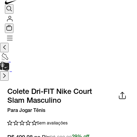
TÊNIS DE CORRIDA
Encontre o seu tênis ideal.
Saiba Mais
CARTÃO PRESENTE
para presentes de última hora.
Saiba Mais.
Colete Dri-FIT Nike Court
Slam Masculino
Para Jogar Tênis
Sem avaliações