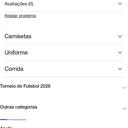
Avaliações (
0
)
Relatar problema
Mais roupas
Camisetas
Uniforme
Corrida
Torneio de Futebol 2026
Outras categorias
Cadastre-se para receber novidades
Encontre uma loja Nike
Black Friday Nike
Cartão presente
Mapa do site
Guia de produtos
Corinthians
Acompanhe seu pedido
Vendas corporativas