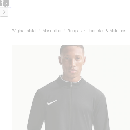
CARTÃO PRESENTE
para presentes de última hora.
Saiba Mais.
Página Inicial
/
Masculino
/
Roupas
/
Jaquetas & Moletons