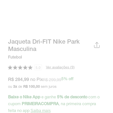
Jaqueta Dri-FIT Nike Park
Masculina
Futebol
Ver avaliações (
9
)
5.0
no Pix
R$ 299,99
5% off
R$ 284,99
ou
de
sem juros
3
x
R$ 100,00
e ganhe
com o
Baixe o Nike App
5% de desconto
cupom
, na primeira compra
PRIMEIRACOMPRA
feita no app
Saiba mais