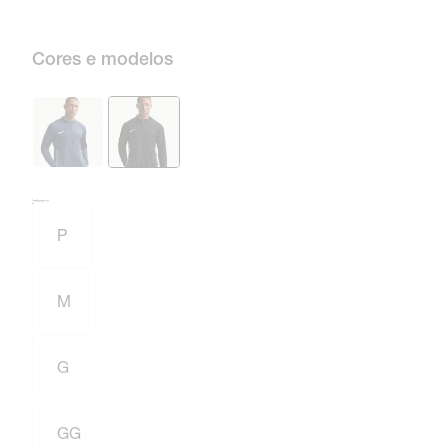
Cores e modelos
Tamanho e numeração
Tabela de medidas
P
M
G
GG