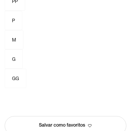
PP
P
M
G
GG
Salvar como favoritos