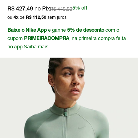
no Pix
R$ 449,99
5% off
R$ 427,49
ou
de
sem juros
4
x
R$ 112,50
e ganhe
com o
Baixe o Nike App
5% de desconto
cupom
, na primeira compra feita
PRIMEIRACOMPRA
no app
Saiba mais