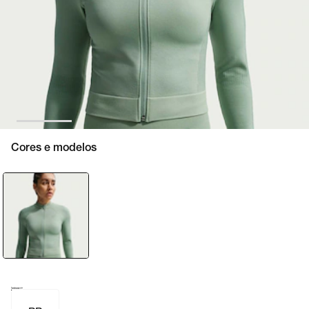
Cores e modelos
Tamanho e numeração
Tabela de medidas