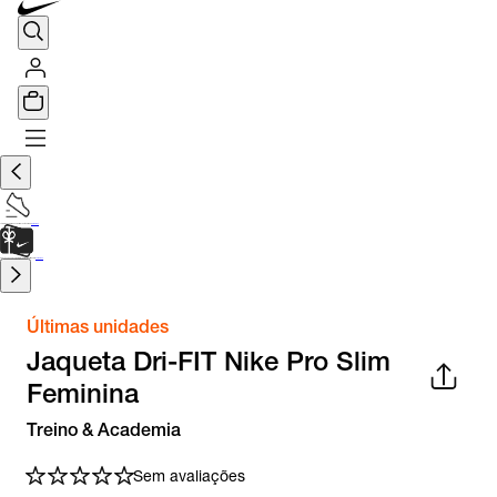
TÊNIS DE CORRIDA
Encontre o seu tênis ideal.
Saiba Mais
CARTÃO PRESENTE
para presentes de última hora.
Saiba Mais.
Últimas unidades
Jaqueta Dri-FIT Nike Pro Slim
Feminina
Treino & Academia
Sem avaliações