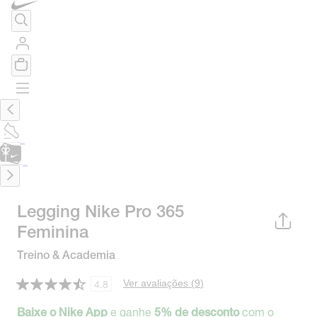
TÊNIS DE CORRIDA
Encontre o seu tênis ideal.
Saiba Mais
CARTÃO PRESENTE
para presentes de última hora.
Saiba Mais.
Legging Nike Pro 365
Feminina
Treino & Academia
Ver avaliações (
9
)
4.8
e ganhe
com o
Baixe o Nike App
5% de desconto