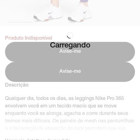
Produto Indisponível
Carregando
Avise-me
Avise-me
Descrição
Qualquer dia, todos os dias, as leggings Nike Pro 365
envolvem você em um tecido macio que se move
enquanto você se alonga, agacha e corre durante seus
treinos mais difíceis. Os painéis de mesh nas panturrilhas
e a tecnologia de absorção do suor permitem que sua
pele respire quando a temperatura aumenta.