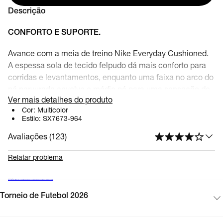
Descrição
CONFORTO E SUPORTE.
Avance com a meia de treino Nike Everyday Cushioned.
A espessa sola de tecido felpudo dá mais conforto para
corridas e levantamentos, enquanto uma faixa no arco do
pé nervurada envolve o médio pé para uma sensação de
Ver mais detalhes do produto
sustentação.
Cor:
Multicolor
Estilo:
SX7673-964
Benefícios
Avaliações (
123
)
Silhueta invisível para um look com perfil baixo.
A espessa sola de tecido felpudo garante conforto e
Relatar problema
absorção de impacto.
A faixa no arco do pé nervurada oferece uma
Mais acessórios
Boné corrida
Meia de corrida
Mochila
Luva de goleiro
Meião de futebol
Meia cano alto
Bola de futebol
Boné
Caneleira
Bolsa academia
Bolsa esportiva
sensação de sustentação.
Torneio de Futebol 2026
A tecnologia Dri-FIT ajuda a manter seus pés secos
e confortáveis.