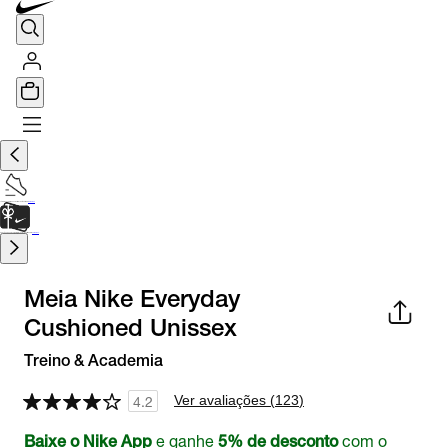
TÊNIS DE CORRIDA
Encontre o seu tênis ideal.
Saiba Mais
CARTÃO PRESENTE
para presentes de última hora.
Saiba Mais.
Meia Nike Everyday
Cushioned Unissex
Treino & Academia
Ver avaliações (
123
)
4.2
e ganhe
com o
Baixe o Nike App
5% de desconto