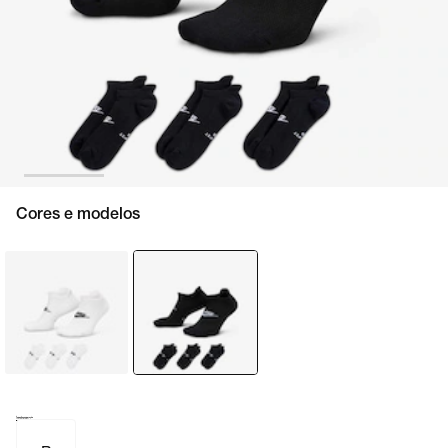
Cores e modelos
Tamanho e numeração
Tabela de medidas