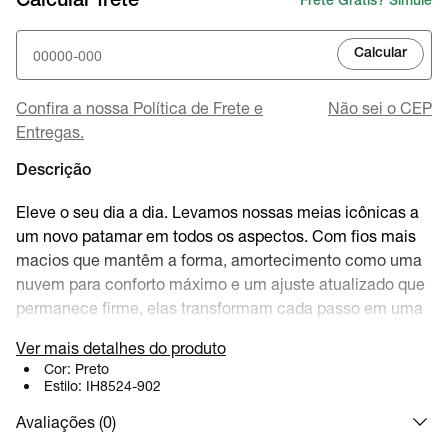
Calcular frete
Frete Grátis? Simule
Calcular
Confira a nossa Política de Frete e
Não sei o CEP
Entregas.
Descrição
Eleve o seu dia a dia. Levamos nossas meias icônicas a
um novo patamar em todos os aspectos. Com fios mais
macios que mantêm a forma, amortecimento como uma
nuvem para conforto máximo e um ajuste atualizado que
permanece firme, elas transformam cada passo em uma
aventura.
Ver mais detalhes do produto
Cor:
Preto
Benefícios
Estilo:
IH8524-902
A ponta e o calcanhar reforçados foram
Avaliações (
0
)
desenvolvidos para resistir ao desgaste diário.