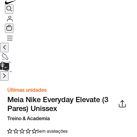
TÊNIS DE CORRIDA
Encontre o seu tênis ideal.
Saiba Mais
CARTÃO PRESENTE
para presentes de última hora.
Saiba Mais.
Últimas unidades
Meia Nike Everyday Elevate (3
Pares) Unissex
Treino & Academia
Sem avaliações