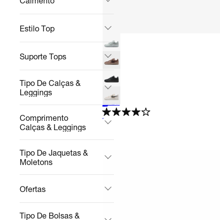
Caimento
Estilo Top
Suporte Tops
Tipo De Calças &
Leggings
Tênis Nike Air Force 1 '07 LV8 Summer Masculino
Casual
R$ 854,99
no Pix
R$ 899,99
5%
off
Comprimento
4.0
Calças & Leggings
Tipo De Jaquetas &
Moletons
Ofertas
Tipo De Bolsas &