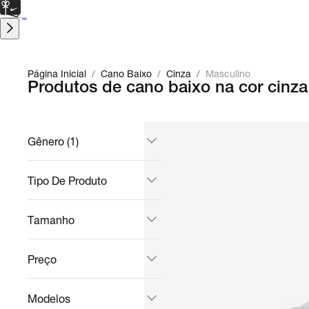
CARTÃO PRESENTE
para presentes de última hora.
Saiba Mais.
Página Inicial
/
Cano Baixo
/
Cinza
/
Masculino
Produtos de cano baixo na cor cinz
Gênero (1)
Tipo De Produto
Tamanho
Preço
Modelos