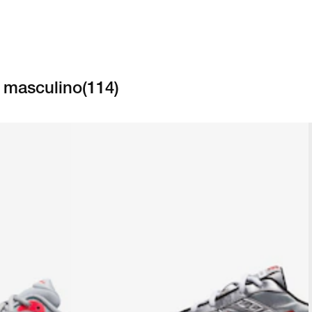
a masculino
(
114
)