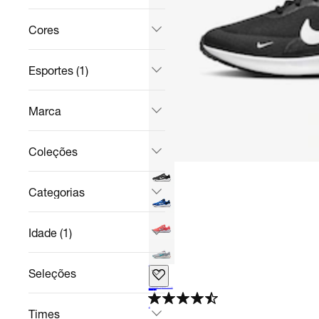
Cores
Esportes (1)
Marca
Coleções
Categorias
Idade (1)
+
1
Seleções
Tênis Nike Revolution 7 Infantil
Pré-Adolescentes / Corrida
R$ 237,48
no Pix
R$ 379,99
38%
off
4.5
Times