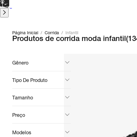
CARTÃO PRESENTE
para presentes de última hora.
Saiba Mais.
Página Inicial
/
Corrida
/
Infantil
Produtos de corrida moda infantil
(
13
Gênero
Tipo De Produto
Tamanho
Preço
Modelos