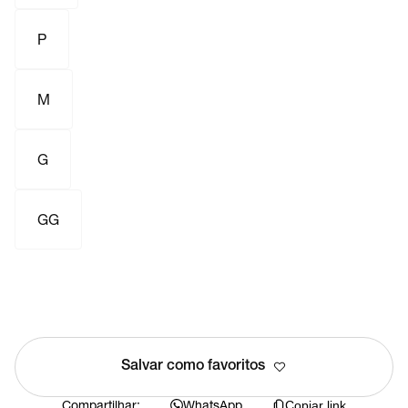
P
M
G
GG
Salvar como favoritos
Compartilhar:
WhatsApp
Copiar link