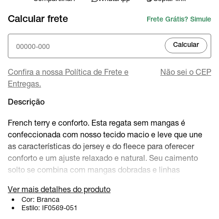
Calcular frete
Frete Grátis? Simule
Calcular
Confira a nossa Política de Frete e
Não sei o CEP
Entregas.
Descrição
French terry e conforto. Esta regata sem mangas é
confeccionada com nosso tecido macio e leve que une
as características do jersey e do fleece para oferecer
conforto e um ajuste relaxado e natural. Seu caimento
solto se combina com mangas dobradas e linhas
inacabadas para proporcionar um look minimalista e
Ver mais detalhes do produto
descontraído.
Cor:
Branca
Estilo:
IF0569-051
Detalhes do produto