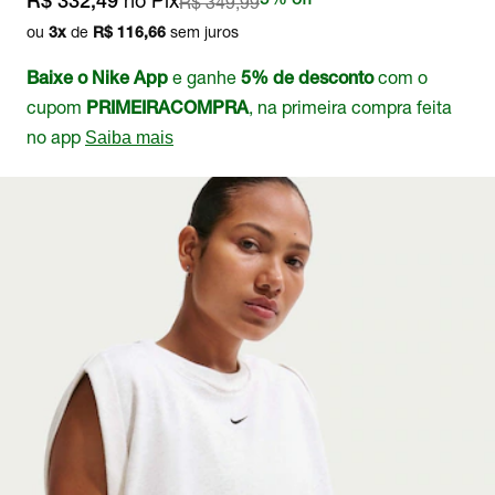
no Pix
R$ 349,99
5% off
R$ 332,49
ou
de
sem juros
3
x
R$ 116,66
e ganhe
com o
Baixe o Nike App
5% de desconto
cupom
, na primeira compra feita
PRIMEIRACOMPRA
no app
Saiba mais