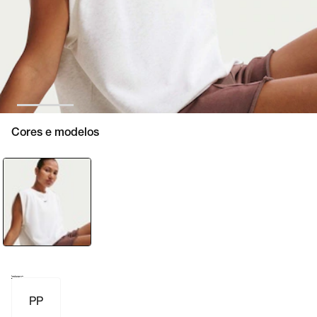
Cores e modelos
Tamanho e numeração
Tabela de medidas
PP