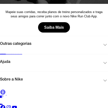
Mapeie suas corridas, receba planos de treino personalizados e traga
seus amigos para correr junto com o novo Nike Run Club App.
Saiba Mais
Outras categorias
Cadastre-se para receber novidades
Encontre uma loja Nike
Black Friday Nike
Cartão presente
Mapa do site
Guia de produtos
Corinthians
Acompanhe seu pedido
Vendas corporativas
Ajuda
Sobre a Nike
Brasil
Ajuda
Dúvidas gerais
Encontre seu tamanho
Entregas
Pedidos
Devoluções
Pagamentos
Produtos
Corporativo
Fale conosco
Relatar problema
Sobre a Nike
Propósito
Sustentabilidade
Sobre a Nike, Inc.
Sobre o Grupo SBF
Redes sociais